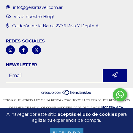
info@geisatravel.com.ar
Visita nuestro Blog!
Calderón de la Barca 2776 Piso 7 Depto A
REDES SOCIALES
NEWSLETTER
COPYRIGHT NORFISH BY GEISA PESCA - 2026. TODOS LOS DERECHOS RESERVADOS.
DEFENSA DE LAS Y LOS CONSUMIDORES. PARA RECLAMOS
INGRESÁ ACÁ.
Al navegar por este sitio
aceptás el uso de cookies
para
BOTÓN DE ARREPENTIMIENTO
agilizar tu experiencia de compra.
ENTENDIDO